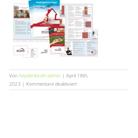
Von
heydenbluth-admin
|
April 18th,
für
2023
|
Kommentare deaktiviert
akosan-
printmedien