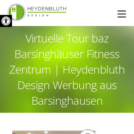
Zum
Werkzeugleiste öffnen
Inhalt
Tog
springen
Nav
Virtuelle Tour baz
START
Barsinghäuser Fitness
INFO
Zentrum | Heydenbluth
REFERENZEN
Design Werbung aus
KONTAKT
Barsinghausen
IMPRESSUM