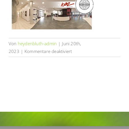
Von
heydenbluth-admin
|
Juni 20th,
für
2023
|
Kommentare deaktiviert
Virtuelle
Tour
baz
Barsinghäuser
Fitness
Zentrum
|
Heydenbluth
Design
Werbung