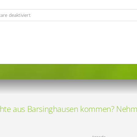
für
re deaktiviert
Fahrzeugbeschriftung
ctb
Computertechnik
|
Heydenbluth
Design
Werbung
aus
Barsinghausen
hte aus Barsinghausen kommen? Nehmen