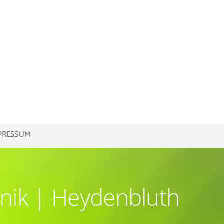
PRESSUM
nik | Heydenbluth