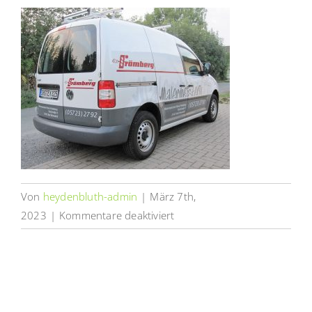
Von
heydenbluth-admin
|
März 7th,
für
2023
|
Kommentare deaktiviert
Fahrzeugbeschriftung
Maler
Frömberg
Bad
Nenndorf