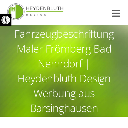
Zum
Werkzeugleiste öffnen
Inhalt
Tog
springen
Fahrzeugbeschriftung
Nav
START
Maler Frömberg Bad
INFO
Nenndorf |
REFERENZEN
Heydenbluth Design
KONTAKT
Werbung aus
IMPRESSUM
Barsinghausen