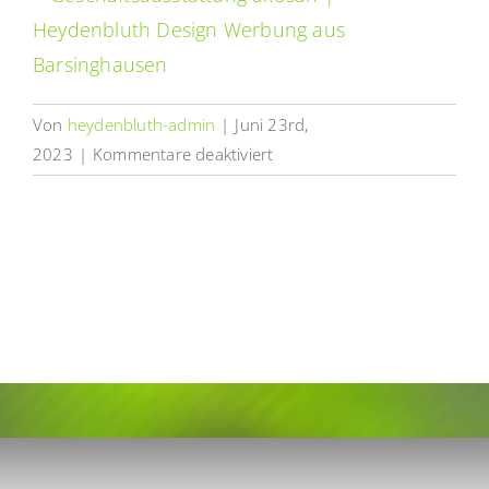
Von
heydenbluth-admin
|
Juni 23rd,
für
2023
|
Kommentare deaktiviert
Geschäftsausstattung
akosan
|
Heydenbluth
Design
Werbung
aus
Barsinghausen