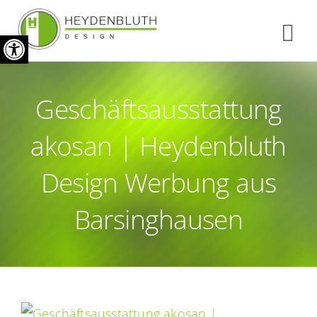
Zum
Werkzeugleiste öffnen
Inhalt
Tog
springen
Nav
START
Geschäftsausstattung
INFO
akosan | Heydenbluth
REFERENZEN
Design Werbung aus
Barsinghausen
KONTAKT
IMPRESSUM