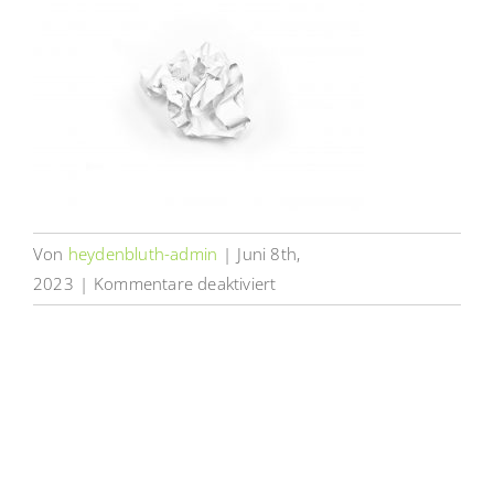
Von
heydenbluth-admin
|
Juni 8th,
für
2023
|
Kommentare deaktiviert
das-
war-
nix