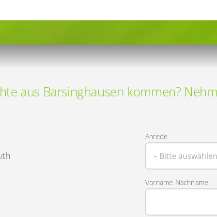
Berlin
|
Heydenbluth
Design
Werbung
aus
Barsinghausen
hte aus Barsinghausen kommen? Nehmen
Anrede
uth
Vorname Nachname