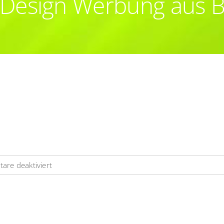
Design Werbung aus 
für
re deaktiviert
Website
Webdesign
Heilpraktiker
Heidorn