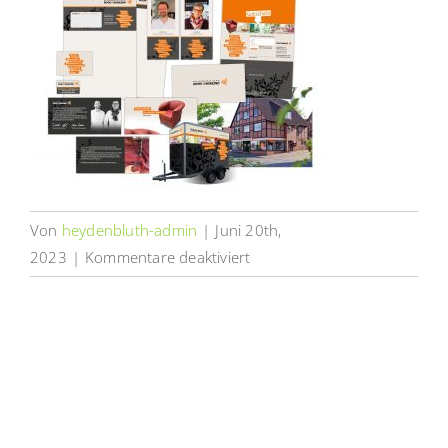
Von
heydenbluth-admin
|
Juni 20th,
für
2023
|
Kommentare deaktiviert
Geschäftsausstattung
Reeh
Niemann
|
Heydenbluth
Design
Werbung