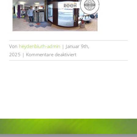
Von
heydenbluth-admin
|
Januar 9th,
für
2025
|
Kommentare deaktiviert
Raumgestaltung
Reeh
Barsinghausen
Heydenbluth
Design