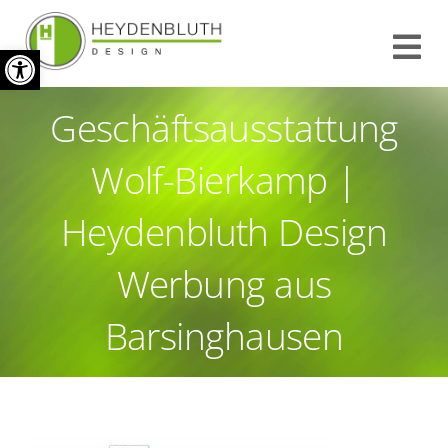
Zum
Werkzeugleiste öffnen
Inhalt
Tog
springen
Nav
Geschäftsausstattung
START
Wolf-Bierkamp |
INFO
Heydenbluth Design
REFERENZEN
Werbung aus
KONTAKT
Barsinghausen
IMPRESSUM