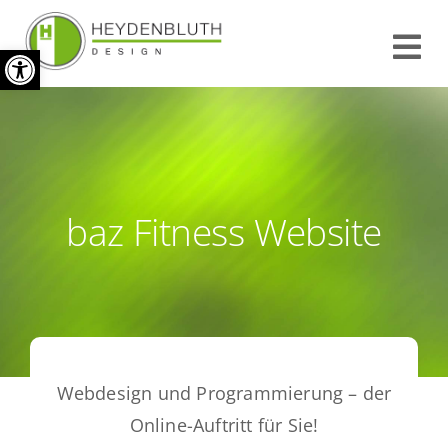
Zum
Werkzeugleiste öffnen
Inhalt
Tog
springen
Nav
START
INFO
baz Fitness Website
REFERENZEN
KONTAKT
IMPRESSUM
Webdesign und Programmierung – der
Online-Auftritt für Sie!