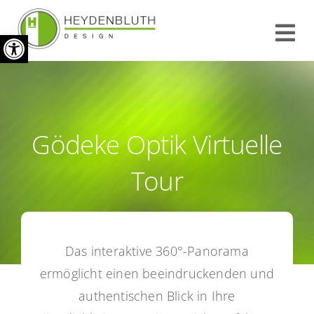
Zum
Werkzeugleiste öffnen
Inhalt
Tog
springen
Nav
START
INFO
Gödeke Optik Virtuelle
REFERENZEN
Tour
KONTAKT
Das interaktive 360°-Panorama
IMPRESSUM
ermöglicht einen beeindruckenden und
authentischen Blick in Ihre