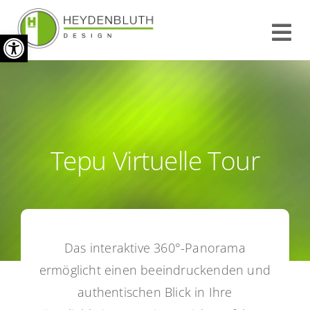
Zum
Werkzeugleiste öffnen
Inhalt
Tog
springen
Nav
START
INFO
Tepu Virtuelle Tour
REFERENZEN
KONTAKT
Das interaktive 360°-Panorama
IMPRESSUM
ermöglicht einen beeindruckenden und
authentischen Blick in Ihre