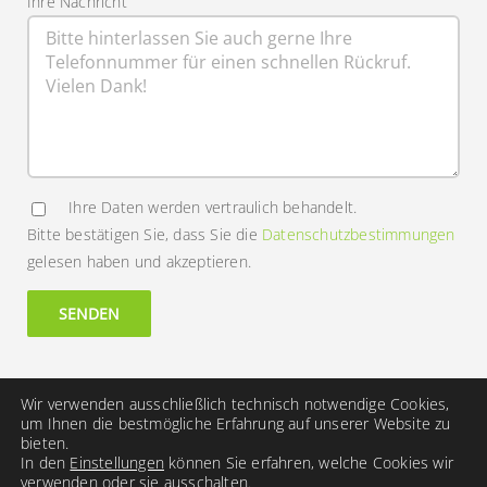
Ihre Nachricht
Ihre Daten werden vertraulich behandelt.
Bitte bestätigen Sie, dass Sie die
Datenschutzbestimmungen
gelesen haben und akzeptieren.
Alternative:
Wir verwenden ausschließlich technisch notwendige Cookies,
um Ihnen die bestmögliche Erfahrung auf unserer Website zu
bieten.
In den
Einstellungen
können Sie erfahren, welche Cookies wir
© 2001– 2023 • Heydenbluth Design • Werbung und Webdesign in
verwenden oder sie ausschalten.