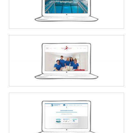
Wolf + Bierkamp Website
Physio-Nova Badenstedt Website
Schneidzentrum Hannover
Website