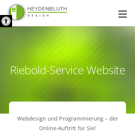
Zum
Werkzeugleiste öffnen
Inhalt
Tog
springen
Nav
START
INFO
Riebold-Service Website
REFERENZEN
KONTAKT
IMPRESSUM
Webdesign und Programmierung – der
Online-Auftritt für Sie!